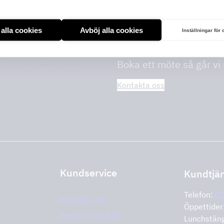
t alla cookies
Avböj alla cookies
Inställningar för
på storkök och
Boka ett möte så går vi
tta rätt.
Kontakta oss
Kundservice
Kundtjä
Telefon:
0
Kontakta oss
Öppettide
Retur av produkt
Lunchstän