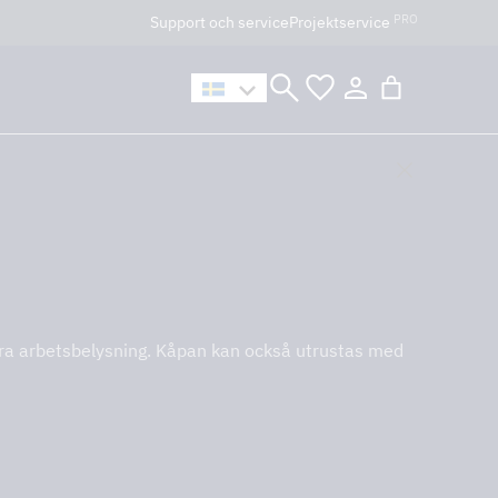
PRO
Support och service
Projektservice
n håller öppet som vanligt.
bra arbetsbelysning. Kåpan kan också utrustas med