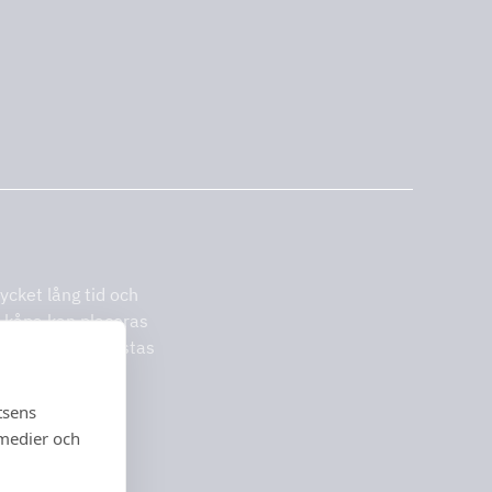
ycket lång tid och
 kåpa kan placeras
n kan också utrustas
tsens
 medier och