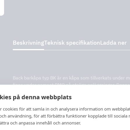
Beskrivning
Teknisk specifikation
Ladda ner
Beskrivning
Back barkåpa typ BK är en kåpa som tillverkats under m
finns under namnet PMQ på otaliga anläggningar. Denna
lågt för god uppfångning och bra arbetsbelysning. Kåpa
kies på denna webbplats
med UV-rening. Ger bra uppfångning.
r cookies för att samla in och analysera information om webbpla
ch användning, för att förbättra funktioner kopplade till sociala
bättra och anpassa innehåll och annonser.