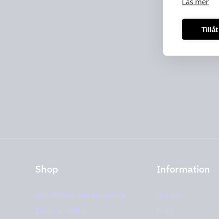
Läs mer
Tillå
Vi är proffs 
hjälper dig hi
Shop
Information
Köksfläktar och spiskåpor
Om oss
Externa fläktar
Miljö