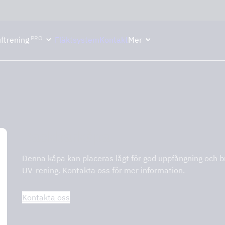
ektion håller semesterstängt under vecka 29–31. Storköksverksamhete
PRO
ftrening
Fläktsystem
Kontakt
Mer
Backbarkåpa
Denna kåpa kan placeras lågt för god uppfångning och 
UV-rening. Kontakta oss för mer information.
Kontakta oss