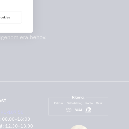
 cookies
 igenom era behov.
nst
291-107 50
r: 08.00–16:00
gt: 12.30–13.00