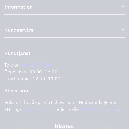
Information
Externa fläktar
Plasmafilter
Om oss
Tillbehör till köksfläktar
Kundservice
Miljö
Outlet
Support och service
Storköksprodukter
PRO
Kontakta oss
Återförsäljare
Retur av produkt
Kundtjänst
Cookies
Felanmälan
Integritetspolicy
Telefon:
0291-107 50
Support och service
Öppettider: 08.00–16:00
Lunchstängt: 12.30–13.00
Showroom
Boka ditt besök på vårt showroom i Hedesunda genom
att ringa
0291-47 77 74
eller maila
order@tovenco.se
.