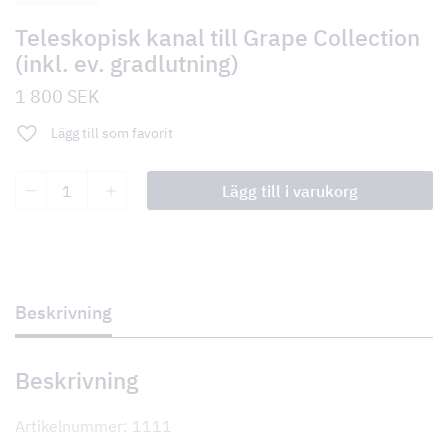
Teleskopisk kanal till Grape Collection
(inkl. ev. gradlutning)
1 800
SEK
Lägg till som favorit
Teleskopisk
Lägg till i varukorg
kanal
till
Grape
Collection
(inkl.
ev.
gradlutning)
Beskrivning
mängd
Beskrivning
Artikelnummer: 1111