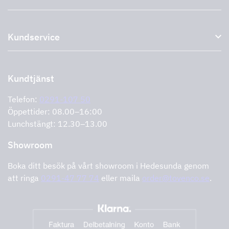
Plasmafilter
Om oss
Tillbehör till köksfläktar
Kundservice
Miljö
Outlet
Support och service
Storköksprodukter
PRO
Kontakta oss
Återförsäljare
Retur av produkt
Kundtjänst
Cookies
Felanmälan
Integritetspolicy
Telefon:
0291-107 50
Support och service
Öppettider: 08.00–16:00
Lunchstängt: 12.30–13.00
Showroom
Boka ditt besök på vårt showroom i Hedesunda genom
att ringa
0291-47 77 74
eller maila
order@tovenco.se
.