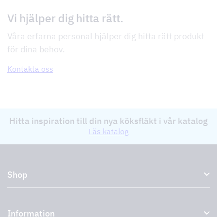
Vi hjälper dig hitta rätt.
Våra erfarna personal hjälper dig hitta rätt produkt
för dina behov.
Kontakta oss
Hitta inspiration till din nya köksfläkt i vår katalog
Läs katalog
Shop
Köksfläktar och spiskåpor
Information
Externa fläktar