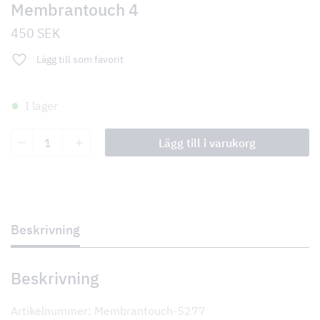
Membrantouch 4
450
SEK
Lägg till som favorit
I lager
Membrantouch
Lägg till i varukorg
4
mängd
Beskrivning
Beskrivning
Artikelnummer: Membrantouch-5277