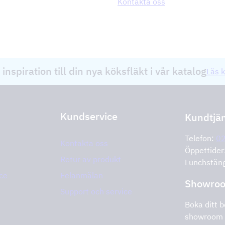
Kontakta oss
 inspiration till din nya köksfläkt i vår katalog
Läs k
Kundservice
Kundtjä
Telefon:
0
Kontakta oss
Öppettide
Retur av produkt
Lunchstän
ce
Felanmälan
Showro
Support och service
Boka ditt b
showroom 