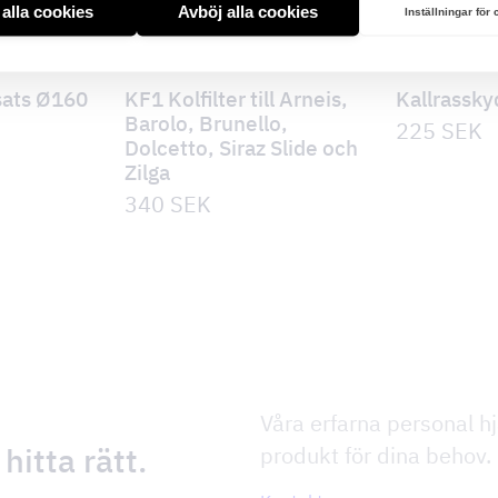
t alla cookies
Avböj alla cookies
Inställningar för
sats Ø160
KF1 Kolfilter till Arneis,
Kallrassky
Barolo, Brunello,
225
SEK
Dolcetto, Siraz Slide och
Zilga
340
SEK
Våra erfarna personal hjä
 hitta rätt.
produkt för dina behov.