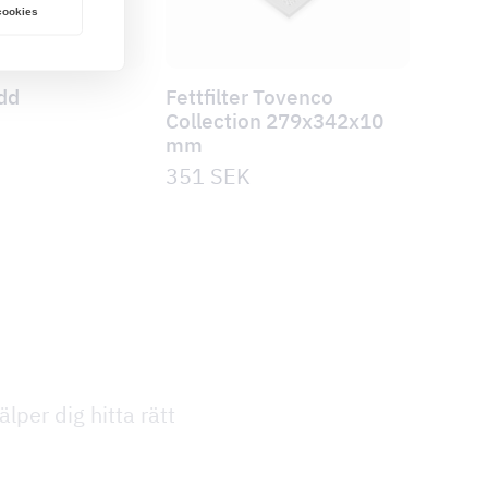
 cookies
dd
Fettfilter Tovenco
Collection 279x342x10
mm
351
SEK
lper dig hitta rätt