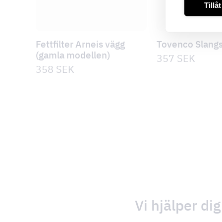
Tillå
Fettfilter Arneis vägg
Tovenco Slang
(gamla modellen)
357
SEK
358
SEK
Vi hjälper dig