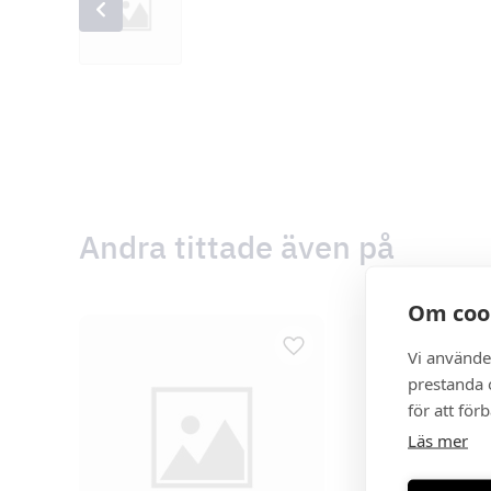
Andra tittade även på
Om coo
Vi använde
prestanda o
för att för
Läs mer