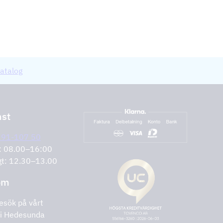
atalog
nst
291-107 50
r: 08.00–16:00
gt: 12.30–13.00
om
esök på vårt
i Hedesunda