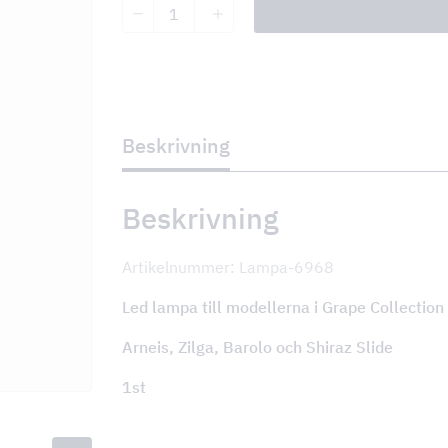
Lampa
till
Arneis,
Zilga,
Barolo
och
Shiraz
Slide
Beskrivning
mängd
Beskrivning
Artikelnummer: Lampa-6968
Led lampa till modellerna i Grape Collection
Arneis, Zilga, Barolo och Shiraz Slide
1st