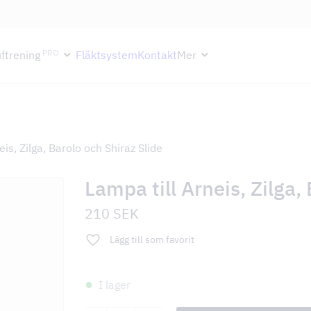
ektion håller semesterstängt under vecka 29–31. Storköksverksamhete
PRO
ftrening
Fläktsystem
Kontakt
Mer
eis, Zilga, Barolo och Shiraz Slide
Lampa till Arneis, Zilga,
210
SEK
Lägg till som favorit
I lager