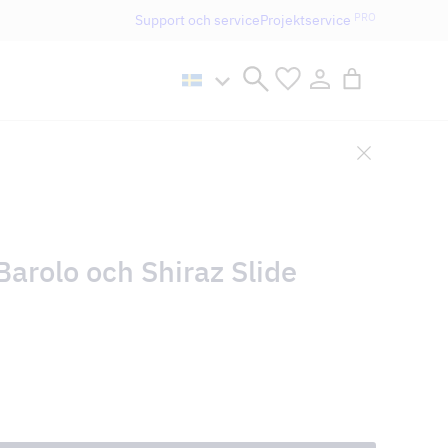
PRO
Support och service
Projektservice
n håller öppet som vanligt.
 Barolo och Shiraz Slide