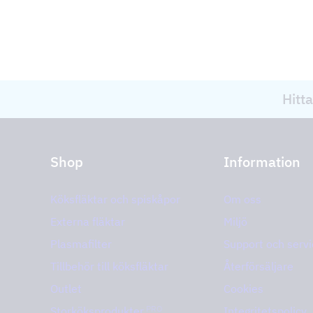
Hitta
Shop
Information
Köksfläktar och spiskåpor
Om oss
Externa fläktar
Miljö
Plasmafilter
Support och servi
Tillbehör till köksfläktar
Återförsäljare
Outlet
Cookies
PRO
Storköksprodukter
Integritetspolicy