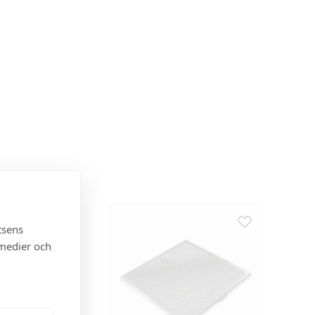
tsens
 medier och