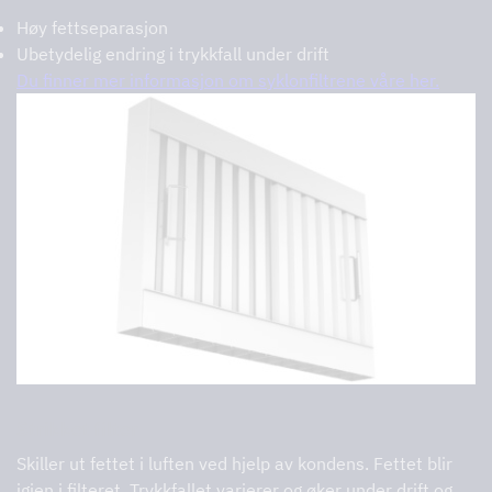
Høy fettseparasjon
Ubetydelig endring i trykkfall under drift
Du finner mer informasjon om syklonfiltrene våre her.
Strikket filter
Skiller ut fettet i luften ved hjelp av kondens. Fettet blir
igjen i filteret. Trykkfallet varierer og øker under drift og