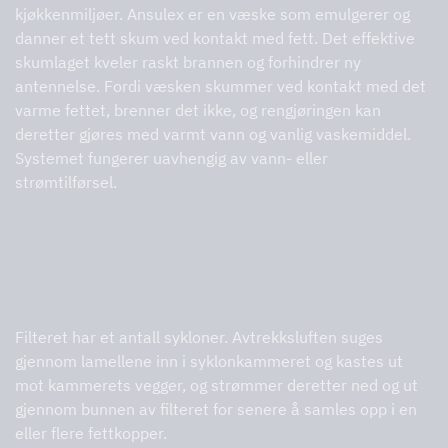
kjøkkenmiljøer. Ansulex er en væske som emulgerer og
danner et tett skum ved kontakt med fett. Det effektive
skumlaget kveler raskt brannen og forhindrer ny
antennelse. Fordi væsken skummer ved kontakt med det
varme fettet, brenner det ikke, og rengjøringen kan
deretter gjøres med varmt vann og vanlig vaskemiddel.
Systemet fungerer uavhengig av vann- eller
strømtilførsel.
Våre filterløsninger
Syklonfilter
Filteret har et antall sykloner. Avtrekksluften suges
gjennom lamellene inn i syklonkammeret og kastes ut
mot kammerets vegger, og strømmer deretter ned og ut
gjennom bunnen av filteret for senere å samles opp i en
eller flere fettkopper.