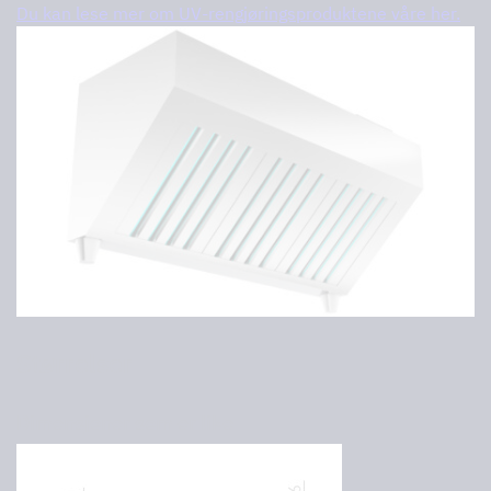
Du kan lese mer om UV-rengjøringsproduktene våre her.
Størrelser
Dimensjoner som er like