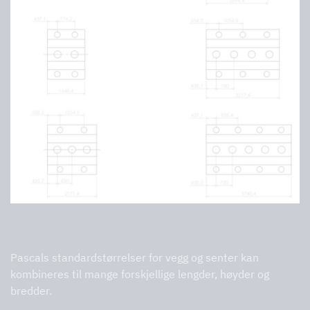
For lengre hetter
Pascals standardstørrelser for vegg og senter kan
kombineres til mange forskjellige lengder, høyder og
bredder.