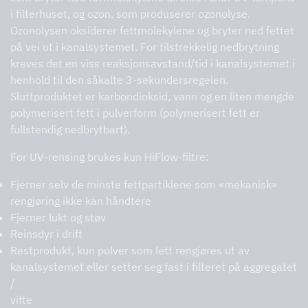
i filterhuset, og ozon, som produserer ozonolyse.
Ozonolysen oksiderer fettmolekylene og bryter ned fettet
på vei ut i kanalsystemet. For tilstrekkelig nedbrytning
kreves det en viss reaksjonsavstand/tid i kanalsystemet i
henhold til den såkalte 3-sekundersregelen.
Sluttproduktet er karbondioksid, vann og en liten mengde
polymerisert fett i pulverform (polymerisert fett er
fullstendig nedbrytbart).
For UV-rensing brukes kun HiFlow-filtre:
Fjerner selv de minste fettpartiklene som «mekanisk»
rengjøring ikke kan håndtere
Fjerner lukt og støv
Reinsdyr i drift
Restprodukt, kun pulver som lett rengjøres ut av
kanalsystemet eller setter seg fast i filteret på aggregatet
/
vifte