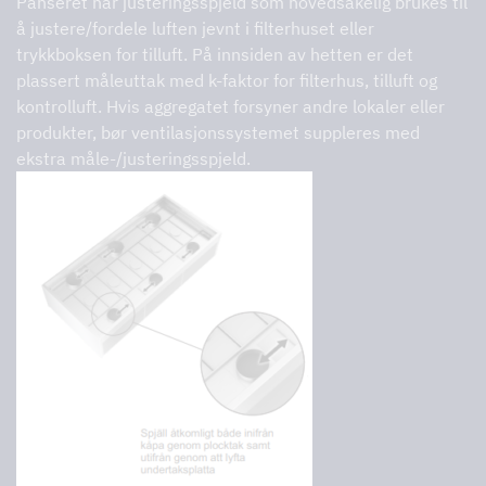
Panseret har justeringsspjeld som hovedsakelig brukes til
å justere/fordele luften jevnt i filterhuset eller
trykkboksen for tilluft. På innsiden av hetten er det
plassert måleuttak med k-faktor for filterhus, tilluft og
kontrolluft. Hvis aggregatet forsyner andre lokaler eller
produkter, bør ventilasjonssystemet suppleres med
ekstra måle-/justeringsspjeld.