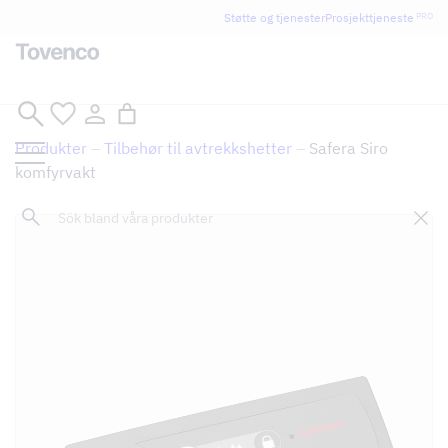
Støtte og tjenester
Prosjekttjeneste
PRO
Hopp
til
Produkter
–
Tilbehør til avtrekkshetter
–
Safera Siro
innhold
komfyrvakt
Sök