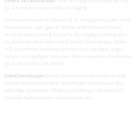
Safera Siro komfyrvakt
tilbyr en trygg og pålitelig løsning
for å forhindre brann under matlaging.
Safera komfyrvakt er basert på et intelligent system med
fire sensorer, som gjør at Safera raskt stopper enhver
farlig situasjon uten å forstyrre den daglige matlagingen.
En alarm kan bekreftes ved å trykke på en knapp.
Unike
LED-lysstrimler indikerer alarmer med særegne farger.
Safera Siro oppfyller kravene i den europeiske standarden
for komfyrvakter EN 50615.
Enkel installasjon
Safera Siro-hettebeskyttelsen er klar
til bruk umiddelbart etter installasjon takket være den
pålitelige og testede trådløse tilkoblingen.
Kompatibel
med alle kjøkkenvifter i sortimentet vårt.