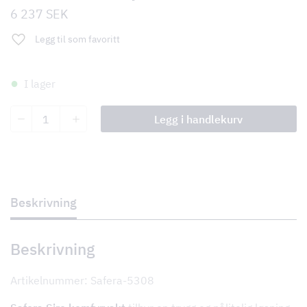
6 237
SEK
Legg til som favoritt
I lager
Safera
Legg i handlekurv
Siro
komfyrvakt
antall
Beskrivning
Beskrivning
Artikelnummer: Safera-5308