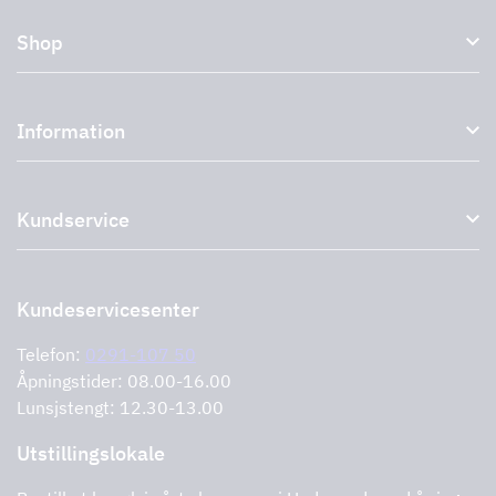
Shop
Kjøkkenhetter og avtrekkshetter
Information
Eksterne vifter
Tilbehør til avtrekkshetter
Om oss
Uttak
Kundservice
Miljø
Storköksprodukter
PRO
Støtte og tjenester
Kontakt oss
Forhandlere
Retur av produktet
Kundeservicesenter
Informasjonskapsler
Feilrapportering
Retningslinjer for personvern
Telefon:
0291-107 50
Støtte og tjenester
Åpningstider: 08.00-16.00
Lunsjstengt: 12.30-13.00
Utstillingslokale