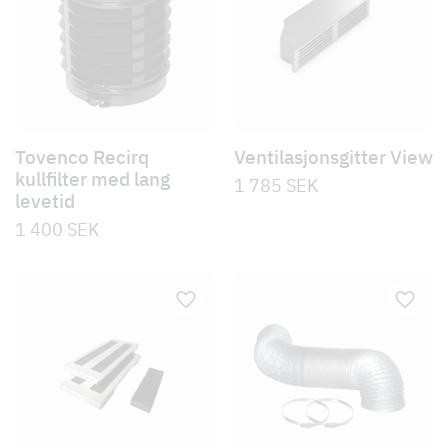
Tovenco Recirq
Ventilasjonsgitter View
kullfilter med lang
1 785
SEK
levetid
1 400
SEK