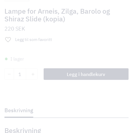
Lampe for Arneis, Zilga, Barolo og
Shiraz Slide (kopia)
220
SEK
Legg til som favoritt
I lager
Lampe
Legg i handlekurv
for
Arneis,
Zilga,
Barolo
og
Shiraz
Slide
Beskrivning
(kopia)
antall
Beskrivning