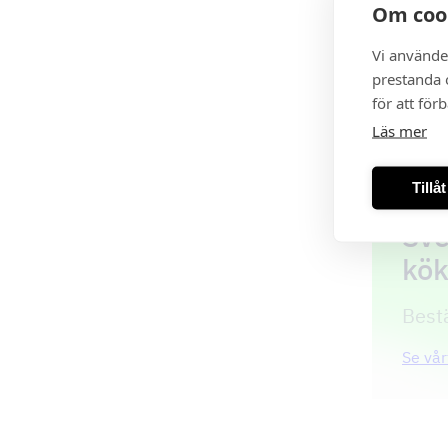
Om coo
grundventil
Vi använde
TDS-kåpor 
prestanda o
för att för
Se TDS – F
Läs mer
Tillå
Sve
kök
Bestä
Se vår