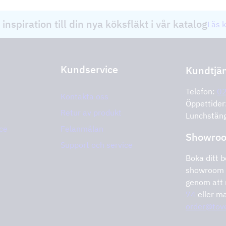
 inspiration till din nya köksfläkt i vår katalog
Läs k
Kundservice
Kundtjä
Telefon:
0
Kontakta oss
Öppettide
Retur av produkt
Lunchstän
ce
Felanmälan
Showro
Support och service
Boka ditt b
showroom 
genom att 
74
eller ma
order@tov