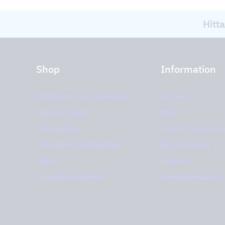
Hitta
Shop
Information
Köksfläktar och spiskåpor
Om oss
Externa fläktar
Miljö
Plasmafilter
Support och servi
Tillbehör till köksfläktar
Återförsäljare
Outlet
Cookies
PRO
Storköksprodukter
Integritetspolicy