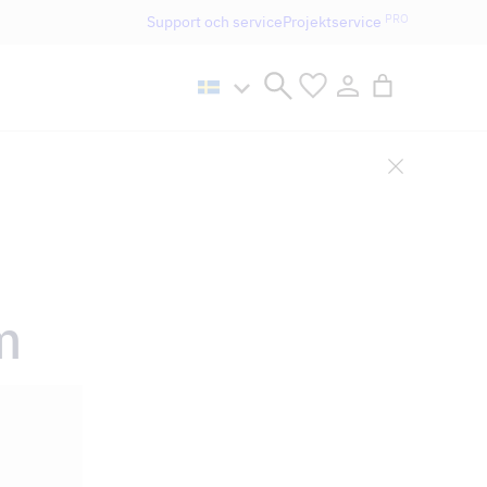
PRO
Support och service
Projektservice
n håller öppet som vanligt.
m