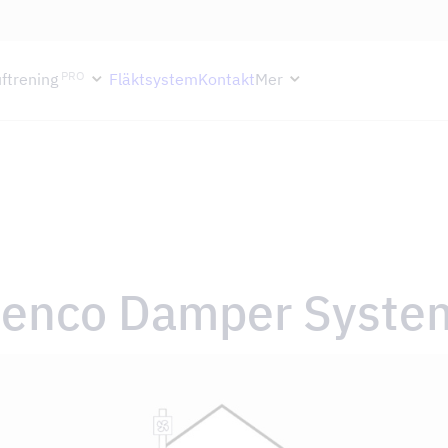
ektion håller semesterstängt under vecka 29–31. Storköksverksamhete
PRO
ftrening
Fläktsystem
Kontakt
Mer
venco Damper Syste