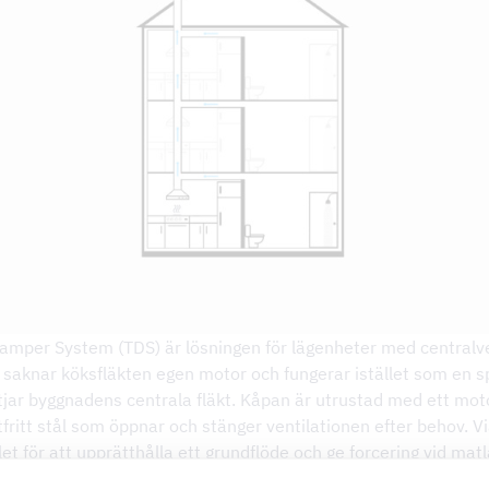
mper System (TDS) är lösningen för lägenheter med centralven
 saknar köksfläkten egen motor och fungerar istället som en 
jar byggnadens centrala fläkt. Kåpan är utrustad med ett mot
ostfritt stål som öppnar och stänger ventilationen efter behov. V
let för att upprätthålla ett grundflöde och ge forcering vid mat
t du kan laga mat utan att matos sprids i lägenheten, samtidi