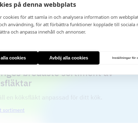
kies på denna webbplats
ationen i köket alltid hålls igång.
r cookies för att samla in och analysera information om webbpla
har även dimbar belysning och filtervakt för smidig användnin
ch användning, för att förbättra funktioner kopplade till sociala
bättra och anpassa innehåll och annonser.
läktar
t alla cookies
Avböj alla cookies
Inställningar för
riges bredaste sortiment av
sfläktar
ll en köksfläkt anpassad för ditt kök.
t sortiment