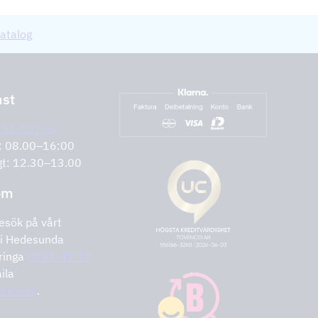
atalog
nst
291-107 50
r: 08.00–16:00
gt: 12.30–13.00
om
esök på vårt
i Hedesunda
ringa
0291-47 77
ila
enco.se
.