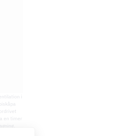
tilation i
spiskåpa
ordrivet
ia en timer
lagning.
gt som