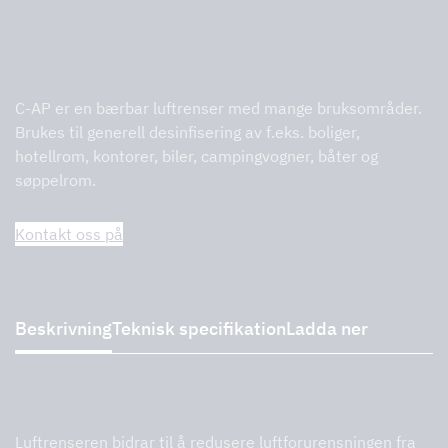
C-AP
C-AP er en bærbar luftrenser med mange bruksområder.
Brukes til generell desinfisering av f.eks. boliger,
hotellrom, kontorer, biler, campingvogner, båter og
søppelrom.
Kontakt oss på
Beskrivning
Teknisk specifikation
Ladda ner
Beskrivning
Luftrenseren bidrar til å redusere luftforurensningen fra