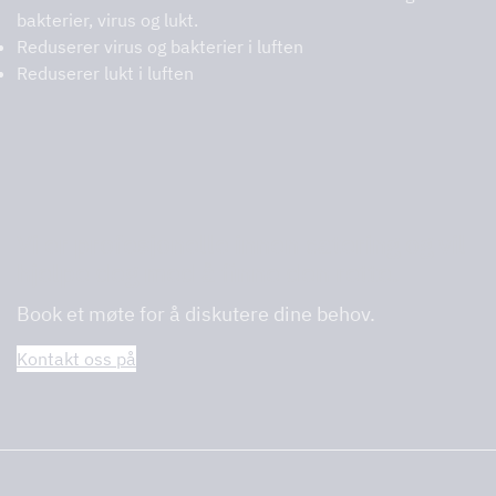
bakterier, virus og lukt.
Reduserer virus og bakterier i luften
Reduserer lukt i luften
Vi er profesjonelle innen catering og vil
hjelpe deg med å finne den rette.
Book et møte for å diskutere dine behov.
Kontakt oss på