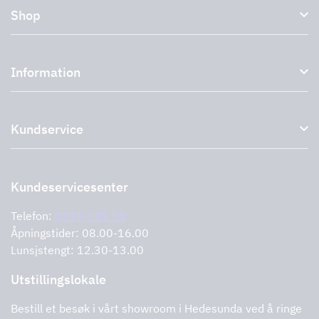
Shop
Kjøkkenhetter og avtrekkshetter
Information
Eksterne vifter
Tilbehør til avtrekkshetter
Om oss
Uttak
Kundservice
Miljø
Storköksprodukter
PRO
Støtte og tjenester
Kontakt oss
Forhandlere
Retur av produktet
Kundeservicesenter
Informasjonskapsler
Feilrapportering
Retningslinjer for personvern
Telefon:
0291-107 50
Støtte og tjenester
Åpningstider: 08.00-16.00
Lunsjstengt: 12.30-13.00
Utstillingslokale
Bestill et besøk i vårt showroom i Hedesunda ved å ringe