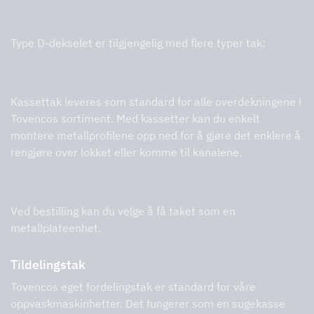
Tak
Type D-dekselet er tilgjengelig med flere typer tak:
Kassettak
Kassettak leveres som standard for alle overdekningene i
Tovencos sortiment. Med kassetter kan du enkelt
montere metallprofilene opp ned for å gjøre det enklere å
rengjøre over lokket eller komme til kanalene.
Flatt tak av metallplater
Ved bestilling kan du velge å få taket som en
metallplateenhet.
Tildelingstak
Tovencos eget fordelingstak er standard for våre
oppvaskmaskinhetter. Det fungerer som en sugekasse