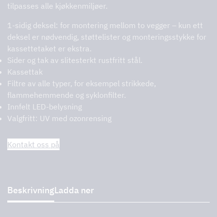
tilpasses alle kjøkkenmiljøer.
1-sidig deksel: for montering mellom to vegger – kun ett
deksel er nødvendig, støttelister og monteringsstykke for
kassettetaket er ekstra.
Sider og tak av slitesterkt rustfritt stål.
Kassettak
Filtre av alle typer, for eksempel strikkede,
flammehemmende og syklonfilter.
Innfelt LED-belysning
Valgfritt: UV med ozonrensing
Kontakt oss på
Beskrivning
Ladda ner