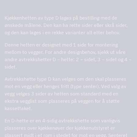
Beskrivning
Kjøkkenhetten av type D lages på bestilling med de
ønskede målene. Den kan ha rette sider eller skrå sider,
og den kan lages i en rekke varianter alt etter behov.
Denne hetten er designet med 1 side for montering
mellom to vegger. For andre designbehov, sjekk ut våre
andre avtrekkshetter D – hette: 2 – sidet, 3 – sidet og 4 –
sidet.
Avtrekkshette type D kan velges om den skal plasseres
mot en vegg eller henges fritt (type senter). Ved valg av
vegg velges 3 sider av hetten som standard med en
ekstra vegglist som plasseres på veggen for å støtte
kassettaket.
En D-hette er en 4-sidig avtrekkshette som vanligvis
plasseres over kjøkkenøyer der kjøkkenutstyret er
plassert midt i et rom i stedet for mot en vegg. Senteret