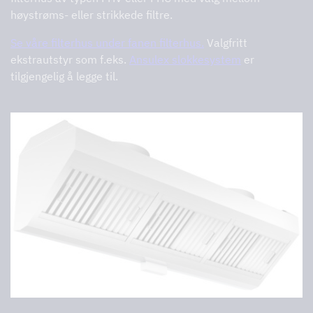
høystrøms- eller strikkede filtre.
Se våre filterhus under fanen filterhus.
Valgfritt
ekstrautstyr som f.eks.
Ansulex slokkesystem
er
tilgjengelig å legge til.