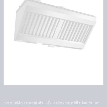
Syklonfilterhus
For effektiv rensing uten UV brukes våre filterbanker av