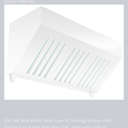
typen FBV/FBC.
Vanlige filterhus
Der det ikke stilles høye krav til rensing, brukes våre
filterhus av typen FHV eller FHC med valg mellom