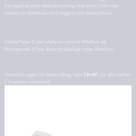
kan også brukes med plassering mot veien hvis man
ønsker en plateside mot veggen som beskyttelse.
Valg av filterhus og filter
Deksel type D kan utstyres med et filterhus på
forespørsel. Vi har flere forskjellige typer filterhus:
UV-hus
Tovencos egen UV-behandling, type
CK-AP
, for alle hetter
i Tovencos sortiment.