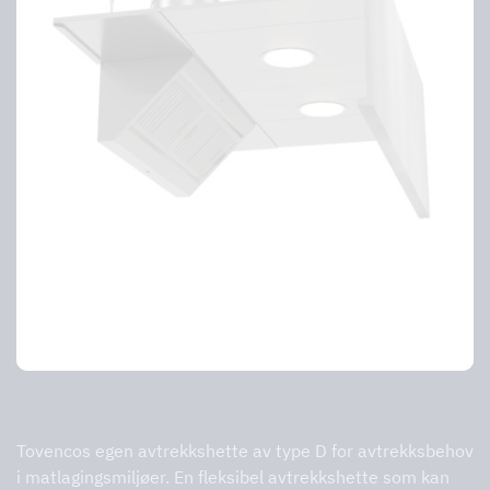
Avtrekkshette D-hette 1-sidig
Tovencos egen avtrekkshette av type D for avtrekksbehov
i matlagingsmiljøer. En fleksibel avtrekkshette som kan