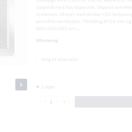
Innebygd vifte i rustfritt stål for ekstern EC
støynivå med høy kapasitet. Separat avtrekkska
Systemair. Utstyrt med dimbar LED-belysning, s
periodisk ventilasjon. Tilkobling Ø150 mm og
805x365x183 mm.…
KV
Utforskning
nger
I lager
Tovenco
External
System
TES-
EC
For
utvendig