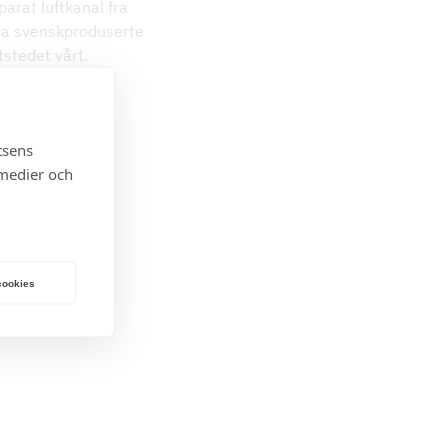
parat luftkanal fra
 fra svenskproduserte
tstedet vårt.
tsens
 medier och
 cookies