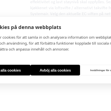
effektivitet og lavt støynivå skal oppfylles. Se
kjøkkenet via loftsvifte / alternativt takvifte
Systemair. Velg den aktuelle EC-viften på net
Spesifikasjon
kies på denna webbplats
Innebygd filter for ekstern EC-vifte
r cookies för att samla in och analysera information om webbpla
Fem forskjellige størrelser
ch användning, för att förbättra funktioner kopplade till sociala
Rustfri design
bättra och anpassa innehåll och annonser.
Fjernkontroll som tilbehør
Leveringstid ca. 10 virkedager.
t alla cookies
Avböj alla cookies
Inställningar för