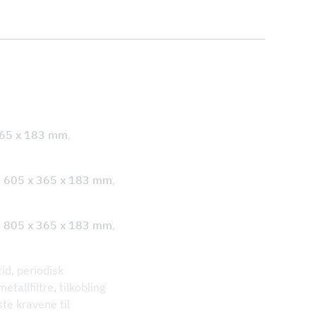
365 x 183 mm
,
r
605 x 365 x 183 mm
,
r
805 x 365 x 183 mm
,
tid, periodisk
etallfiltre, tilkobling
te kravene til