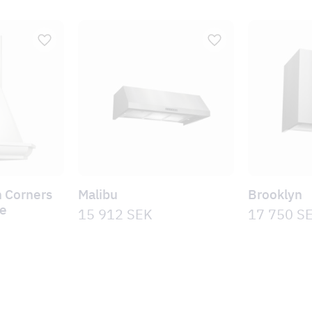
 Corners
Malibu
Brooklyn
de
15 912
SEK
17 750
S