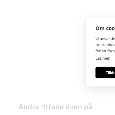
Om coo
Vi använde
prestanda o
för att för
Läs mer
Tillå
Andra tittade även på