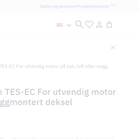
PRO
Støtte og tjenester
Prosjekttjeneste
n håller öppet som vanligt.
S-EC For utvendig motor på tak, loft eller vegg,
m TES-EC For utvendig motor
veggmontert deksel