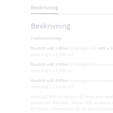
motor
Beskrivning
på
tak,
loft
eller
Beskrivning
vegg,
veggmontert
deksel
Implementering:
antall
Rustfritt stål 2-filter:
Innebygde mål
405 x 
belysning 3 x 1,6W LED
Rustfritt stål 3-filter:
Innebygde dimensjone
belysning 4 x 1,6W LED
Rustfritt stål 4-filter:
Innebygde dimensjone
belysning 5 x 1,6W LED
Innebygd filter for ekstern EC-vifte, etterløps
ventilasjon, filtervakt, dimbar LED, strikkede m
Ø150 mm -Alternativet når de absolutt høyes