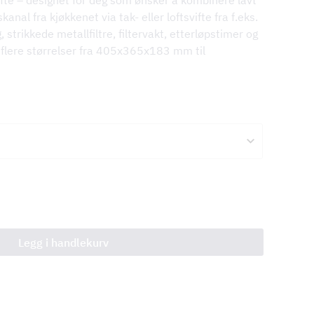
-vifte – designet for deg som ønsker å kombinere lavt
nal fra kjøkkenet via tak- eller loftsvifte fra f.eks.
trikkede metallfiltre, filtervakt, etterløpstimer og
 flere størrelser fra 405x365x183 mm til
Legg i handlekurv