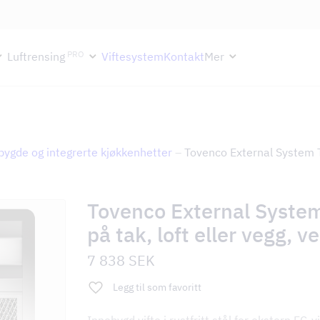
ektion håller semesterstängt under vecka 29–31. Storköksverksamhete
PRO
Luftrensing
Viftesystem
Kontakt
Mer
bygde og integrerte kjøkkenhetter
–
Tovenco External System TE
Tovenco External Syste
på tak, loft eller vegg, 
7 838
SEK
Legg til som favoritt