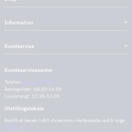
Kjøkkenhetter og avtrekkshetter
Information
Eksterne vifter
Tilbehør til avtrekkshetter
Om oss
Uttak
Kundservice
Miljø
Storköksprodukter
PRO
Støtte og tjenester
Kontakt oss
Forhandlere
Retur av produktet
Kundeservicesenter
Informasjonskapsler
Feilrapportering
Retningslinjer for personvern
Telefon:
0291-107 50
Støtte og tjenester
Åpningstider: 08.00-16.00
Lunsjstengt: 12.30-13.00
Utstillingslokale
Bestill et besøk i vårt showroom i Hedesunda ved å ringe
0291-47 77