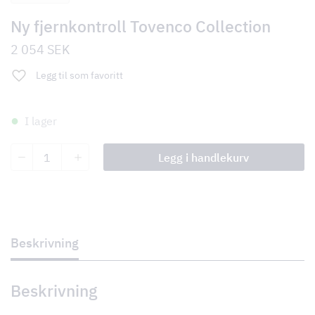
Ny fjernkontroll Tovenco Collection
2 054
SEK
Legg til som favoritt
I lager
Ny
Legg i handlekurv
fjernkontroll
Tovenco
Collection
antall
Beskrivning
Beskrivning