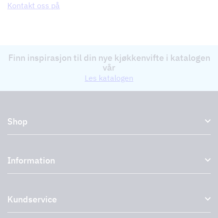
Kontakt oss på
Finn inspirasjon til din nye kjøkkenvifte i katalogen
vår
Les katalogen
Shop
Kjøkkenhetter og avtrekkshetter
Information
Eksterne vifter
Tilbehør til avtrekkshetter
Om oss
Uttak
Kundservice
Miljø
Storköksprodukter
PRO
Støtte og tjenester