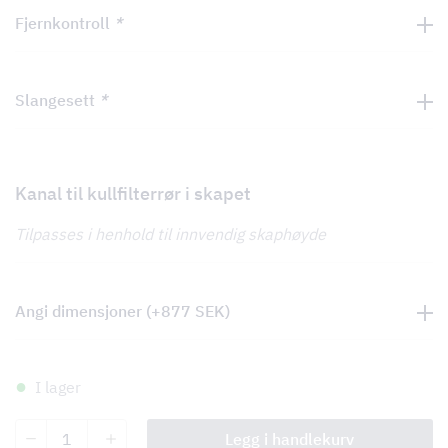
Fjernkontroll
*
Slangesett
*
Kanal til kullfilterrør i skapet
Tilpasses i henhold til innvendig skaphøyde
Angi dimensjoner
(+
877
SEK
)
I lager
Line
Legg i handlekurv
antall