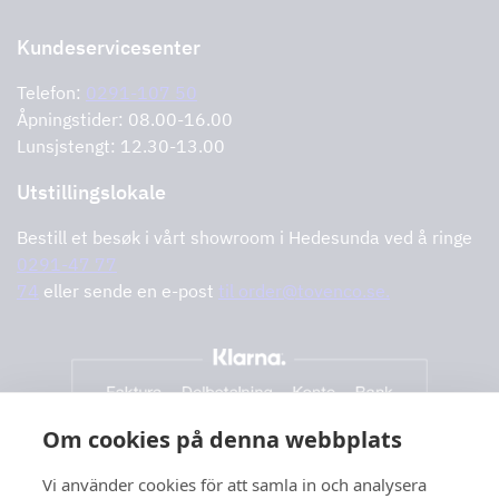
Kontakt oss
Forhandlere
Retur av produktet
Kundeservicesenter
Informasjonskapsler
Feilrapportering
Retningslinjer for personvern
Telefon:
0291-107 50
Støtte og tjenester
Åpningstider: 08.00-16.00
Lunsjstengt: 12.30-13.00
Utstillingslokale
Bestill et besøk i vårt showroom i Hedesunda ved å ringe
0291-47 77
74
eller sende en e-post
til order@tovenco.se.
Om cookies på denna webbplats
Vi använder cookies för att samla in och analysera