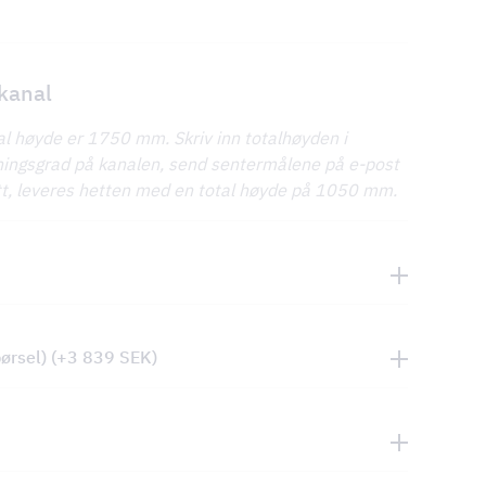
 kanal
tal høyde er 1750 mm. Skriv inn totalhøyden i
lningsgrad på kanalen, send sentermålene på e-post
itt, leveres hetten med en total høyde på 1050 mm.
pørsel)
(+
3 839
SEK
)