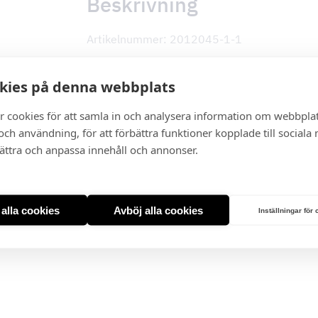
Beskrivning
Artikelnummer: 2012045-1-1
Spesifikasjon
kies på denna webbplats
Høyde:
720 – 1070 mm
r cookies för att samla in och analysera information om webbpla
Bredde:
900 mm
ch användning, för att förbättra funktioner kopplade till sociala
Dybde:
600 mm
bättra och anpassa innehåll och annonser.
Materiale, farge:
Rustfritt stål/glass
Belysning:
LED 4×1 W
Type:
Fritthengende modell
Leveringstid ca. 3-7 virkedager.
t alla cookies
Avböj alla cookies
Inställningar för