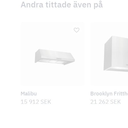
Andra tittade även på
Malibu
Brooklyn Fritt
15 912
SEK
21 262
SEK