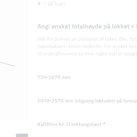
2 på lager
Angi ønsket totalhøyde på lokket +
KV
Mål fra bunnen av panseret til taket. Eks. To
tekstboksen i listen nedenfor. For ønsket he
til order@tovenco.se Hvis ingen mål er oppg
720-1070 mm
nger
1070-2570 mm (stigning inkludert på fores
Kullfilter KF II rektangulært
*