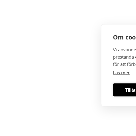
Om coo
Vi använde
prestanda o
för att för
Läs mer
Tillå