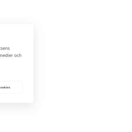
tsens
 medier och
 cookies