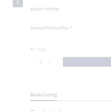
graders helning
Tovenco Plasmafilter
*
I lager
Arneis
Island
II
90
cm
antall
Beskrivning