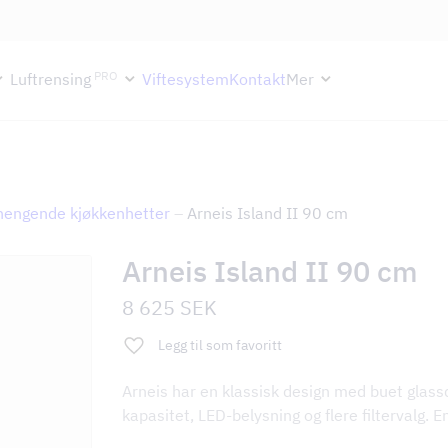
ektion håller semesterstängt under vecka 29–31. Storköksverksamhete
PRO
Luftrensing
Viftesystem
Kontakt
Mer
thengende kjøkkenhetter
–
Arneis Island II 90 cm
Arneis Island II 90 cm
8 625
SEK
Legg til som favoritt
Arneis har en klassisk design med buet glass
kapasitet, LED-belysning og flere filtervalg. E