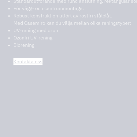
Standardutförande med rund anslutning, rektangulär som 
För vägg- och centrummontage.
Robust konstruktion utfört av rostfri stålplåt.
Med Casemiro kan du välja mellan olika reningstyper:
UV-rening med ozon
Ozonfri UV-rening
Biorening
Kontakta oss