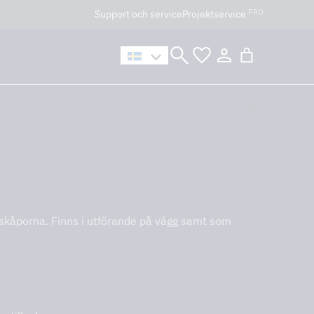
PRO
Support och service
Projektservice
n håller öppet som vanligt.
kökskåporna. Finns i utförande på vägg samt som