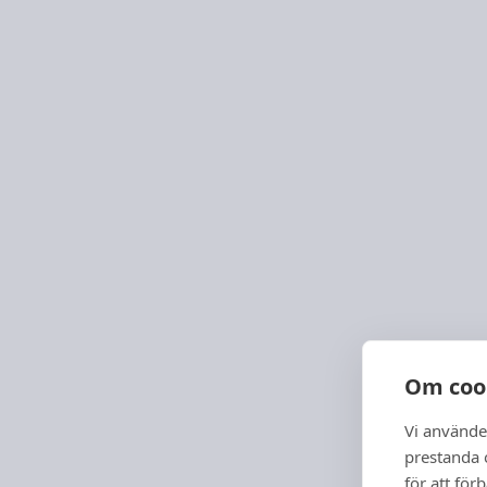
Om coo
Vi använde
prestanda o
för att för