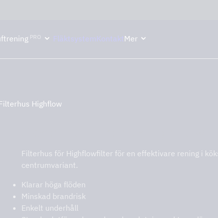
ektion håller semesterstängt under vecka 29–31. Storköksverksamhete
PRO
ftrening
Fläktsystem
Kontakt
Mer
ilterhus Highflow
Casemiro Filterhus Highflow
Filterhus för Highflowfilter för en effektivare rening i 
centrumvariant.
Klarar höga flöden
Minskad brandrisk
Enkelt underhåll