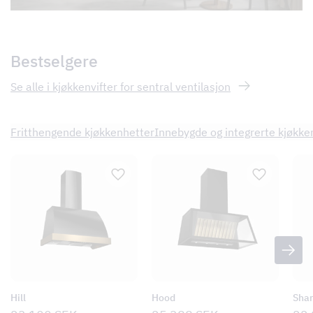
Bestselgere
Se alle i kjøkkenvifter for sentral ventilasjon
Fritthengende kjøkkenhetter
Innebygde og integrerte kjøkke
Hill
Hood
Sha