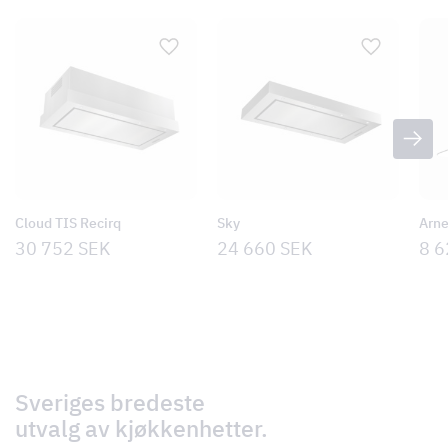
Cloud TIS Recirq
Sky
Arne
30 752
SEK
24 660
SEK
8 
Sveriges bredeste
utvalg av kjøkkenhetter.