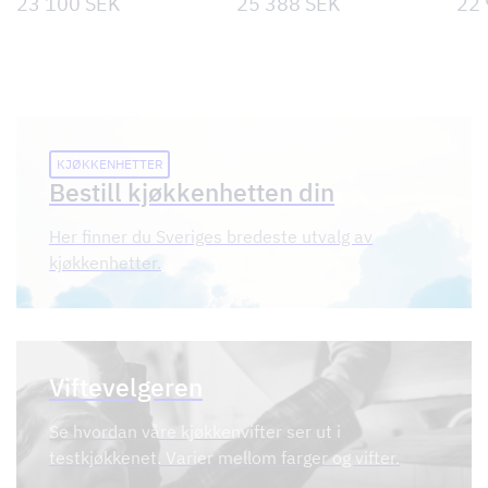
23 100
SEK
25 388
SEK
22
KJØKKENHETTER
Bestill kjøkkenhetten din
Her finner du Sveriges bredeste utvalg av
kjøkkenhetter.
Viftevelgeren
Se hvordan våre kjøkkenvifter ser ut i
testkjøkkenet. Varier mellom farger og vifter.