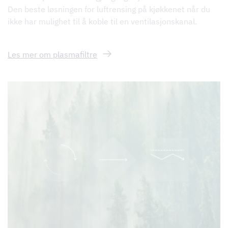
Den beste løsningen for luftrensing på kjøkkenet når du
ikke har mulighet til å koble til en ventilasjonskanal.
Les mer om plasmafiltre