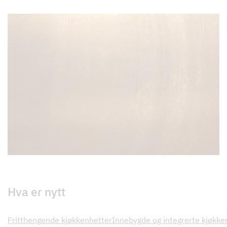
Hva er nytt
Fritthengende kjøkkenhetter
Innebygde og integrerte kjøkke