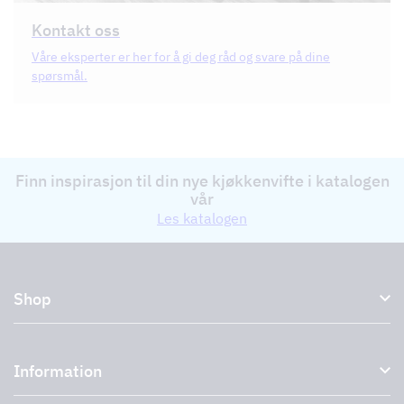
Kontakt oss
Våre eksperter er her for å gi deg råd og svare på dine
spørsmål.
Finn inspirasjon til din nye kjøkkenvifte i katalogen
vår
Les katalogen
Shop
Kjøkkenhetter og avtrekkshetter
Information
Eksterne vifter
Tilbehør til avtrekkshetter