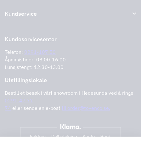
Om oss
Uttak
Kundservice
Miljø
Storköksprodukter
PRO
Støtte og tjenester
Kontakt oss
Forhandlere
Retur av produktet
Kundeservicesenter
Informasjonskapsler
Feilrapportering
Retningslinjer for personvern
Telefon:
0291-107 50
Støtte og tjenester
Åpningstider: 08.00-16.00
Lunsjstengt: 12.30-13.00
Utstillingslokale
Bestill et besøk i vårt showroom i Hedesunda ved å ringe
0291-47 77
74
eller sende en e-post
til order@tovenco.se.